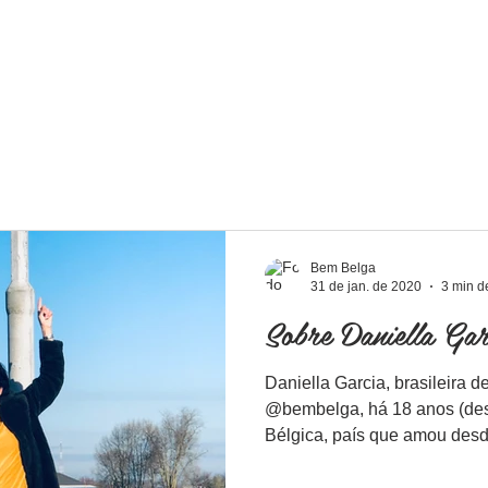
Home
Nossos Serviços
P
Bem Belga
31 de jan. de 2020
3 min de
Sobre Daniella Gar
Daniella Garcia, brasileira
@bembelga, há 18 anos (de
Bélgica, país que amou desde