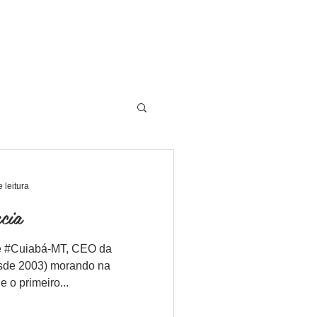
assaporte Cervejeiro
Contato
+32 495 463807
 leitura
cia
 de #Cuiabá-MT, CEO da
sde 2003) morando na
 o primeiro...