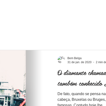
Home
Nossos Serviços
P
Bem Belga
31 de jan. de 2020
2 min de
O diamante chamad
também conhecido 
De fato, quando se pensa na
cabeça, Bruxelas ou Bruges
famosas. Contudo hoje lhe...