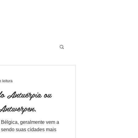
assaporte Cervejeiro
Contato
+32 495 463807
 leitura
o Antuérpia ou
Antwerpen.
 Bélgica, geralmente vem a
, sendo suas cidades mais